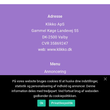
Adresse
web:
www.klikko.dk
Menu
Annoncering
Om os
På vores website bruges cookies til at huske dine indstillinger,
Cookies
statistik og personalisering af indhold og annoncer. Denne
information deles med tredjepart. Ved fortsat brug af websiden
Kontakt os
godkender du cookiepolitikken.
Sitemap
Ok
Privatlivspolitik