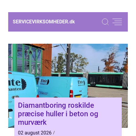
SERVICEVIRKSOMHEDER.
dk
Diamantboring roskilde
præcise huller i beton og
murværk
02 august 2026