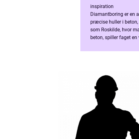
inspiration
Diamantboring er en af
præcise huller i beton
som Roskilde, hvor ma
beton, spiller faget en
skal have ført rør, kab