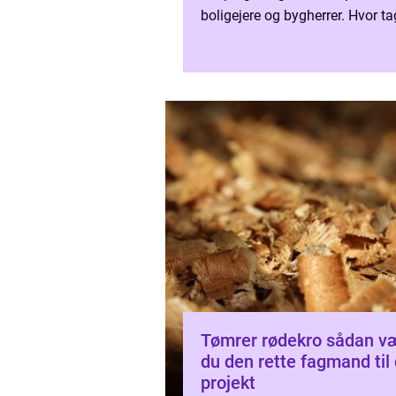
boligejere og bygherrer. Hvor t
tidligere mest var kendt fra flad
industrtage og garager, ...
Tømrer rødekro sådan vælger
du den rette fagmand til 
projekt