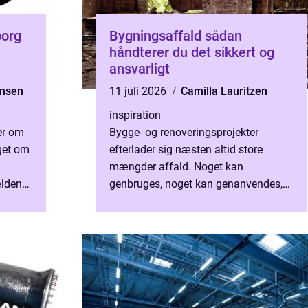
borg
Bygningsaffald sådan
t
håndterer du det sikkert og
ansvarligt
ensen
11 juli 2026
Camilla Lauritzen
inspiration
er om
Bygge- og renoveringsprojekter
get om
efterlader sig næsten altid store
mængder affald. Noget kan
ldent
genbruges, noget kan genanvendes,
r el-
og noget kræver særlig behandling,
..
fordi det er farligt for både mennesker
...