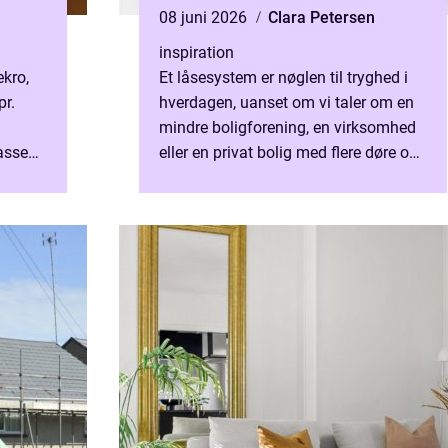
08 juni 2026
Clara Petersen
inspiration
ekro,
Et låsesystem er nøglen til tryghed i
pr.
hverdagen, uanset om vi taler om en
mindre boligforening, en virksomhed
asse
eller en privat bolig med flere døre og
ange
adgange. I Tårnby er der mange ældre
e
ejendomme og ...