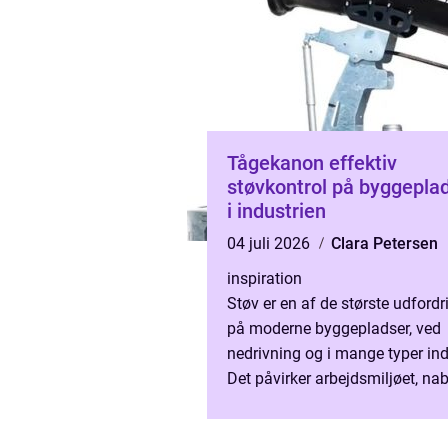
Tågekanon effektiv
støvkontrol på byggepla
i industrien
04 juli 2026
Clara Petersen
inspiration
Støv er en af de største udfordr
på moderne byggepladser, ved
nedrivning og i mange typer ind
Det påvirker arbejdsmiljøet, na
og i sidste ende også økonomie
fordi maskiner og udstyr...