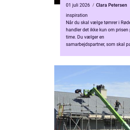
01 juli 2026
Clara Petersen
inspiration
Når du skal vælge tømrer i Rød
handler det ikke kun om prisen 
time. Du vælger en
samarbejdspartner, som skal p
på dit hus, din hverdag og i m
tilfælde din største økonomisk
investeri...