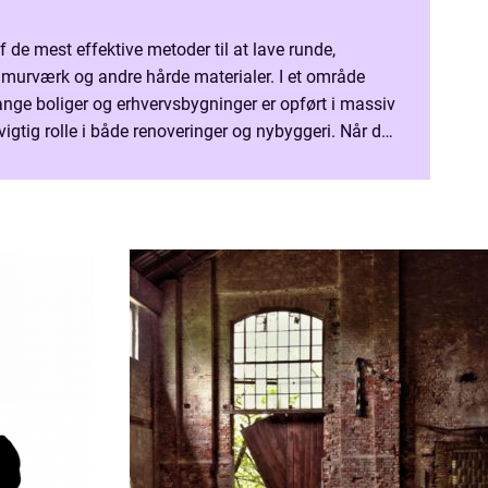
 de mest effektive metoder til at lave runde,
, murværk og andre hårde materialer. I et område
nge boliger og erhvervsbygninger er opført i massiv
 vigtig rolle i både renoveringer og nybyggeri. Når du
ler eller ventilation gennem vægge og...