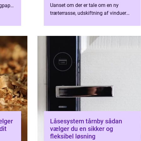
Uanset om der er tale om en ny
agpap
træterrasse, udskiftning af vinduer
e
eller en gennemgribende renoverin...
Låsesystem tårnby sådan
dit
vælger du en sikker og
fleksibel løsning