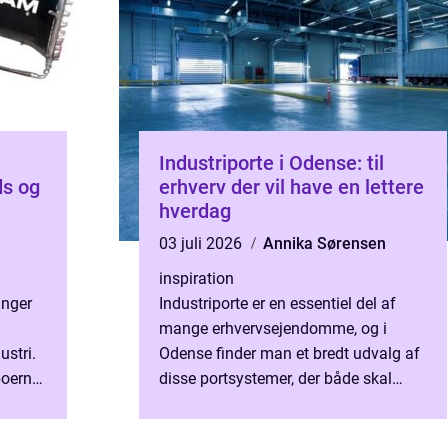
Industriporte i Odense: til
ds og
erhverv der vil have en lettere
hverdag
03 juli 2026
Annika Sørensen
inspiration
inger
Industriporte er en essentiel del af
mange erhvervsejendomme, og i
ustri.
Odense finder man et bredt udvalg af
boerne
disse portsystemer, der både skal
n,
sikre effektivitet og sikkerhed i det
daglige arbejde. M...