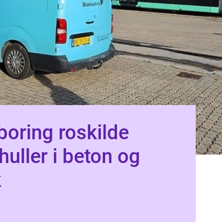
oring roskilde
huller i beton og
k