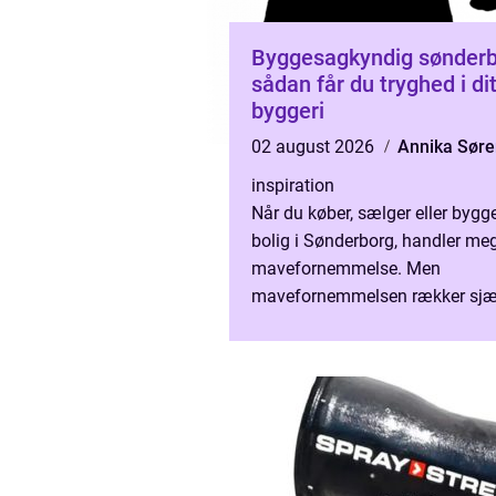
Byggesagkyndig sønder
sådan får du tryghed i di
byggeri
02 august 2026
Annika Sør
inspiration
Når du køber, sælger eller bygg
bolig i Sønderborg, handler me
mavefornemmelse. Men
mavefornemmelsen rækker sjæ
ind i vægge, tagkonstruktion elle
installationer. Her spiller en byg.