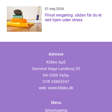
01 maj 2026
Privat rengøring: sådan får du et
rent hjem uden stress
Adresse
web:
www.klikko.dk
Menu
Annoncering