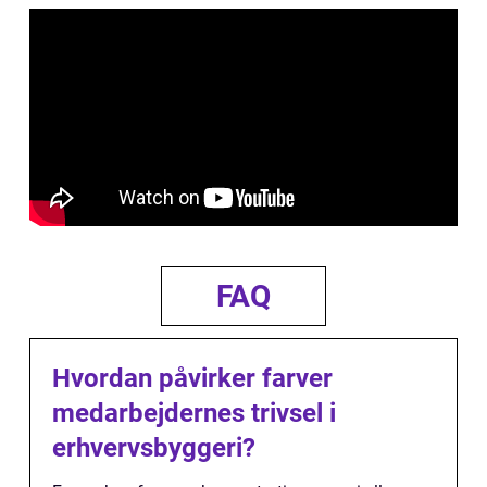
FAQ
Hvordan påvirker farver
medarbejdernes trivsel i
erhvervsbyggeri?