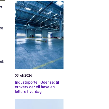
er
n
re
ærk
03 juli 2026
Industriporte i Odense: til
erhverv der vil have en
lettere hverdag