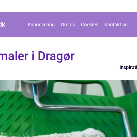
dk
Annoncering
Om os
Cookies
Kontakt os
 maler i Dragør
inspirat