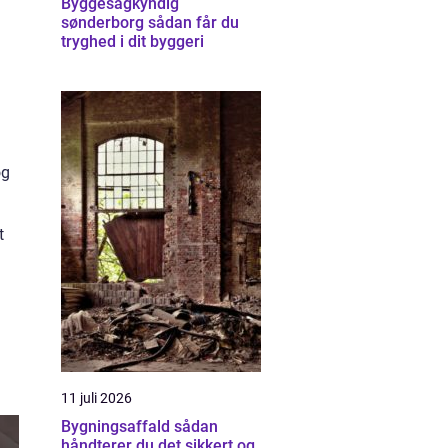
Byggesagkyndig
sønderborg sådan får du
tryghed i dit byggeri
og
t
11 juli 2026
Bygningsaffald sådan
håndterer du det sikkert og