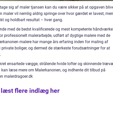
age sig af maler tjansen kan du være sikker på at opgaven bliv
nen maler vil nemlig aldrig springe over hvor gærdet er lavest, me
ukt og holdbart resultat – hver gang.
de med de bedst kvalificerede og mest kompetente håndværke
or professionelt malerarbejde, udført af dygtige malere med de
lerkanonen malere har mange års erfaring inden for maling af
 private boliger, og dermed de stærkeste forudsætninger for at
.
kret ensartede vægge, strålende hvide lofter og skinnende træv
u kan læse mere om Malerkanonen, og indhente dit tilbud på
en malerdragoer.dk
 læst flere indlæg her