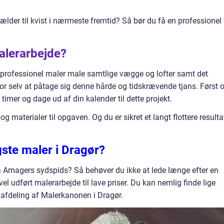
ælder til kvist i nærmeste fremtid? Så bør du få en professionel
malerarbejde?
en professionel maler male samtlige vægge og lofter samt det
or selv at påtage sig denne hårde og tidskrævende tjans. Først 
 timer og dage ud af din kalender til dette projekt.
g materialer til opgaven. Og du er sikret et langt flottere resulta
igste maler i Dragør?
 Amagers sydspids? Så behøver du ikke at lede længe efter en
el udført malerarbejde til lave priser. Du kan nemlig finde lige
afdeling af Malerkanonen i Dragør.