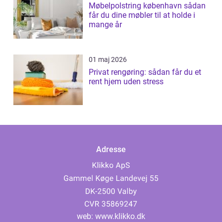
Møbelpolstring københavn sådan
får du dine møbler til at holde i
mange år
01 maj 2026
Privat rengøring: sådan får du et
rent hjem uden stress
Adresse
web:
www.klikko.dk