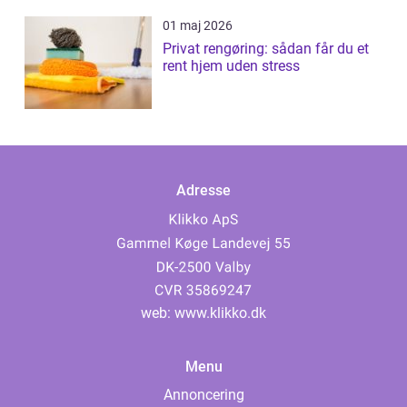
01 maj 2026
Privat rengøring: sådan får du et
rent hjem uden stress
Adresse
web:
www.klikko.dk
Menu
Annoncering