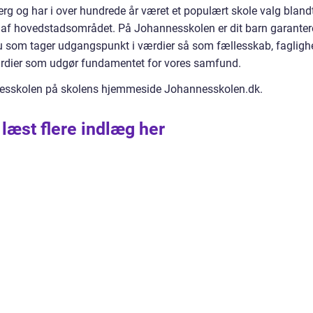
rg og har i over hundrede år været et populært skole valg bland
n af hovedstadsområdet. På Johannesskolen er dit barn garanter
au som tager udgangspunkt i værdier så som fællesskab, fagligh
ærdier som udgør fundamentet for vores samfund.
sskolen på skolens hjemmeside Johannesskolen.dk.
 læst flere indlæg her