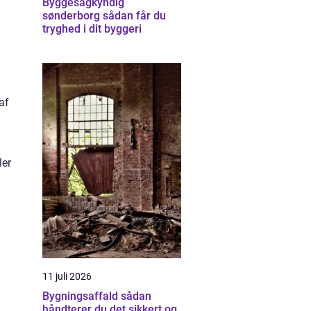
Byggesagkyndig
sønderborg sådan får du
tryghed i dit byggeri
af
ler
11 juli 2026
Bygningsaffald sådan
håndterer du det sikkert og