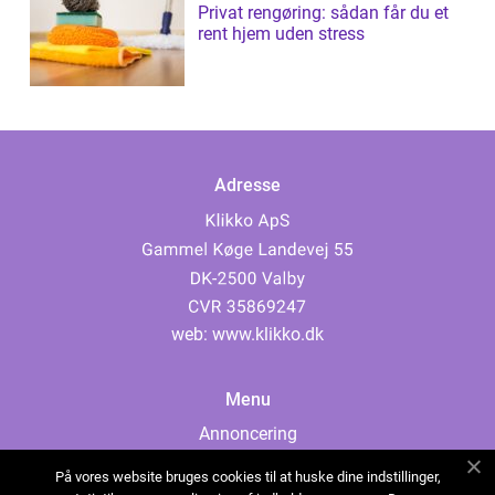
Privat rengøring: sådan får du et
rent hjem uden stress
Adresse
web:
www.klikko.dk
Menu
Annoncering
Om os
På vores website bruges cookies til at huske dine indstillinger,
Cookies