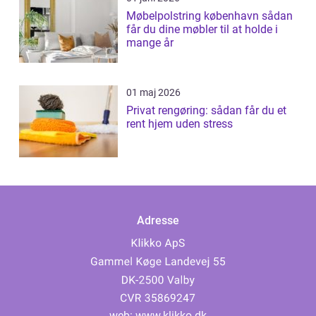
Møbelpolstring københavn sådan
får du dine møbler til at holde i
mange år
01 maj 2026
Privat rengøring: sådan får du et
rent hjem uden stress
Adresse
web:
www.klikko.dk