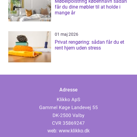
Møbelpolstring københavn sådan
får du dine møbler til at holde i
mange år
01 maj 2026
Privat rengøring: sådan får du et
rent hjem uden stress
Adresse
web:
www.klikko.dk