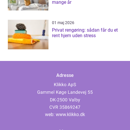
mange år
01 maj 2026
Privat rengøring: sådan får du et
rent hjem uden stress
Adresse
web:
www.klikko.dk