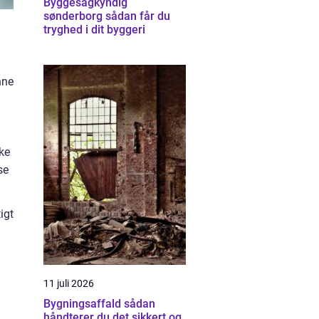
Byggesagkyndig
sønderborg sådan får du
tryghed i dit byggeri
nne
kke
se
igt
11 juli 2026
Bygningsaffald sådan
håndterer du det sikkert og