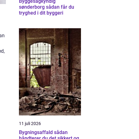
Byggesagkyndig
sønderborg sådan får du
tryghed i dit byggeri
kan
ed,
11 juli 2026
Bygningsaffald sådan
håndterer du det sikkert og