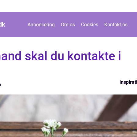
dk
Annoncering
Om os
Cookies
Kontakt os
and skal du kontakte i
inspirat
n