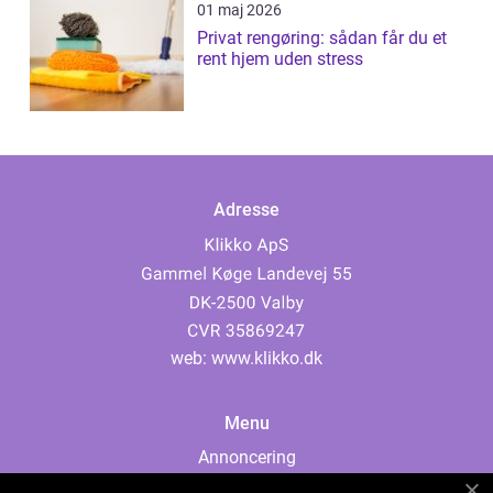
01 maj 2026
Privat rengøring: sådan får du et
rent hjem uden stress
Adresse
web:
www.klikko.dk
Menu
Annoncering
Om os