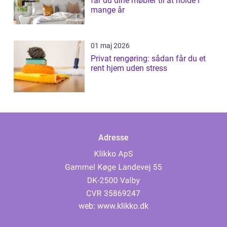
får du dine møbler til at holde i
mange år
01 maj 2026
Privat rengøring: sådan får du et
rent hjem uden stress
Adresse
web:
www.klikko.dk