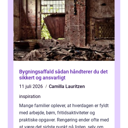
Bygningsaffald sådan håndterer du det
sikkert og ansvarligt
11 juli 2026
Camilla Lauritzen
inspiration
Mange familier oplever, at hverdagen er fyldt
med arbejde, børn, fritidsaktiviteter og
praktiske opgaver. Rengøring ender ofte med
at være det sidste punkt på listen, selv om...