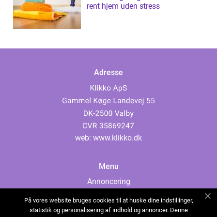
rent hjem uden stress
Adresse
web:
www.klikko.dk
Menu
Annoncering
Om os
På vores website bruges cookies til at huske dine indstillinger,
Cookies
statistik og personalisering af indhold og annoncer. Denne