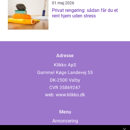
01 maj 2026
Privat rengøring: sådan får du et
rent hjem uden stress
Adresse
web:
www.klikko.dk
Menu
Annoncering
Om os