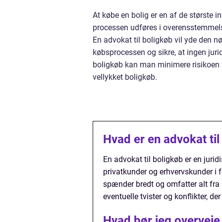
At købe en bolig er en af de største inv
processen udføres i overensstemmelse
En advokat til boligkøb vil yde den 
købsprocessen og sikre, at ingen jurid
boligkøb kan man minimere risikoen fo
vellykket boligkøb.
Hvad er en advokat til
En advokat til boligkøb er en juridi
privatkunder og erhvervskunder i 
spænder bredt og omfatter alt fra
eventuelle tvister og konflikter, d
Hvad bør jeg overveje,