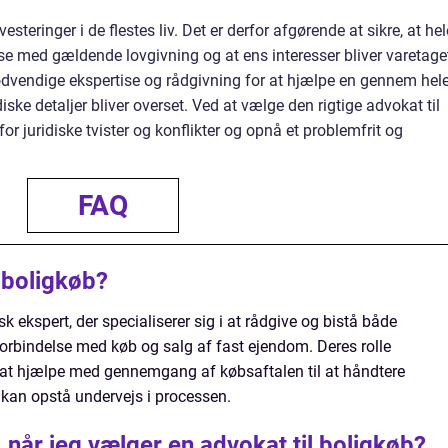
esteringer i de flestes liv. Det er derfor afgørende at sikre, at hel
 med gældende lovgivning og at ens interesser bliver varetage
nødvendige ekspertise og rådgivning for at hjælpe en gennem hel
iske detaljer bliver overset. Ved at vælge den rigtige advokat til
r juridiske tvister og konflikter og opnå et problemfrit og
FAQ
 boligkøb?
sk ekspert, der specialiserer sig i at rådgive og bistå både
forbindelse med køb og salg af fast ejendom. Deres rolle
 at hjælpe med gennemgang af købsaftalen til at håndtere
er kan opstå undervejs i processen.
 når jeg vælger en advokat til boligkøb?