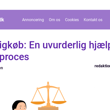
dk
Annoncering
Om os
Cookies
Kontakt os
ligkøb: En uvurderlig hjæl
 proces
redaktio
en