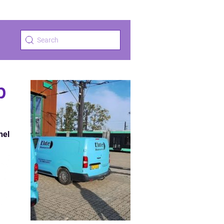
p
nel