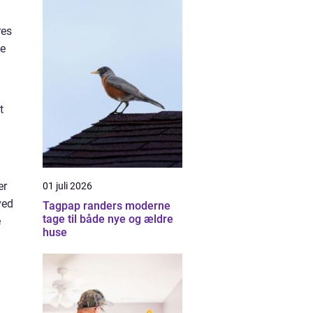
res
ke
d
t
er
01 juli 2026
ved
Tagpap randers moderne
tage til både nye og ældre
e
huse