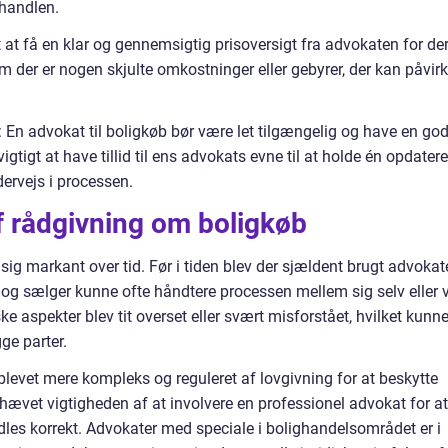
 handlen.
t at få en klar og gennemsigtig prisoversigt fra advokaten for de
 der er nogen skjulte omkostninger eller gebyrer, der kan påvir
n advokat til boligkøb bør være let tilgængelig og have en go
tigt at have tillid til ens advokats evne til at holde én opdatere
ervejs i processen.
af rådgivning om boligkøb
ig markant over tid. Før i tiden blev der sjældent brugt advokat
r og sælger kunne ofte håndtere processen mellem sig selv eller 
 aspekter blev tit overset eller svært misforstået, hvilket kunn
gge parter.
levet mere kompleks og reguleret af lovgivning for at beskytte
hævet vigtigheden af at involvere en professionel advokat for at
andles korrekt. Advokater med speciale i bolighandelsområdet er i