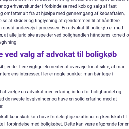
er og erhvervskunder i forbindelse med køb og salg af fast
og omfatter alt fra at hjælpe med gennemgang af købsaftalen,
else af skøder og tinglysning af ejendommen til at håndtere
kan opstå undervejs i processen. En advokat til boligkøb er med
er, at alle juridiske aspekter ved bolighandlen håndteres korrekt o
givning.
 ved valg af advokat til boligkøb
, er der flere vigtige elementer at overveje for at sikre, at man
ntere ens interesser. Her er nogle punkter, man bør tage i
igt at vælge en advokat med erfaring inden for bolighandel og
 de nyeste lovgivninger og have en solid erfaring med at
r.
alt kendskab kan have fordelagtige relationer og kendskab til
te i forbindelse med boligkøbet. Dette kan være afgørende for e