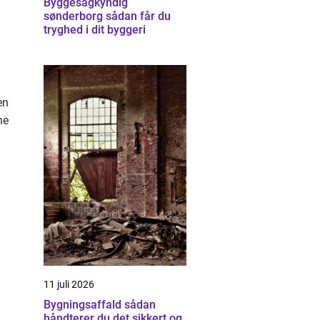
Byggesagkyndig
sønderborg sådan får du
tryghed i dit byggeri
en
ne
11 juli 2026
Bygningsaffald sådan
håndterer du det sikkert og