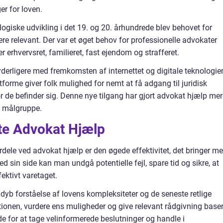
er for loven.
ogiske udvikling i det 19. og 20. århundrede blev behovet for
ere relevant. Der var et øget behov for professionelle advokater
r erhvervsret, familieret, fast ejendom og strafferet.
yderligere med fremkomsten af internettet og digitale teknologier
tforme giver folk mulighed for nemt at få adgang til juridisk
r de befinder sig. Denne nye tilgang har gjort advokat hjælp mer
e målgruppe.
tte Advokat Hjælp
ordele ved advokat hjælp er den øgede effektivitet, det bringer m
d sin side kan man undgå potentielle fejl, spare tid og sikre, at
fektivt varetaget.
 dyb forståelse af lovens kompleksiteter og de seneste retlige
ionen, vurdere ens muligheder og give relevant rådgivning baser
de for at tage velinformerede beslutninger og handle i