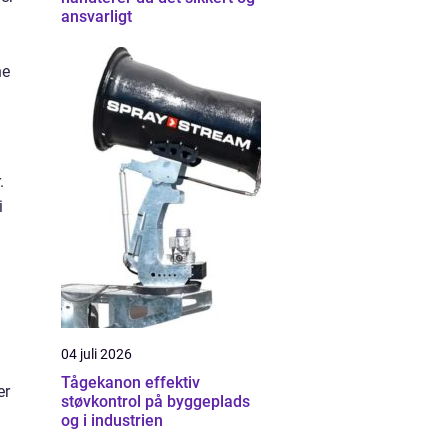
ansvarligt
ne
.
i
04 juli 2026
Tågekanon effektiv
er
støvkontrol på byggeplads
og i industrien