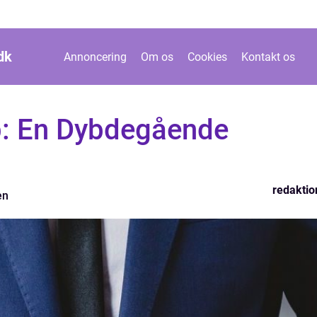
dk
Annoncering
Om os
Cookies
Kontakt os
p: En Dybdegående
redaktio
en