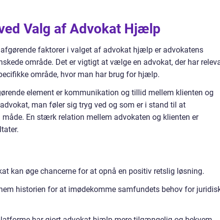
 ved Valg af Advokat Hjælp
 afgørende faktorer i valget af advokat hjælp er advokatens
ønskede område. Det er vigtigt at vælge en advokat, der har relev
specifikke område, hvor man har brug for hjælp.
gørende element er kommunikation og tillid mellem klienten og
advokat, man føler sig tryg ved og som er i stand til at
 måde. En stærk relation mellem advokaten og klienten er
tater.
at kan øge chancerne for at opnå en positiv retslig løsning.
nnem historien for at imødekomme samfundets behov for juridis
platforme har gjort advokat hjælp mere tilgængelig og bekvem.