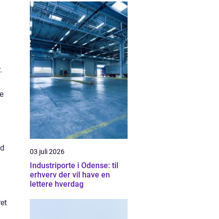
.
e
ed
03 juli 2026
Industriporte i Odense: til
erhverv der vil have en
lettere hverdag
et