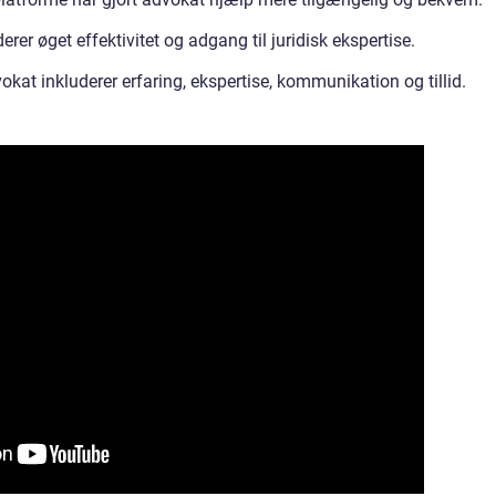
er øget effektivitet og adgang til juridisk ekspertise.
okat inkluderer erfaring, ekspertise, kommunikation og tillid.