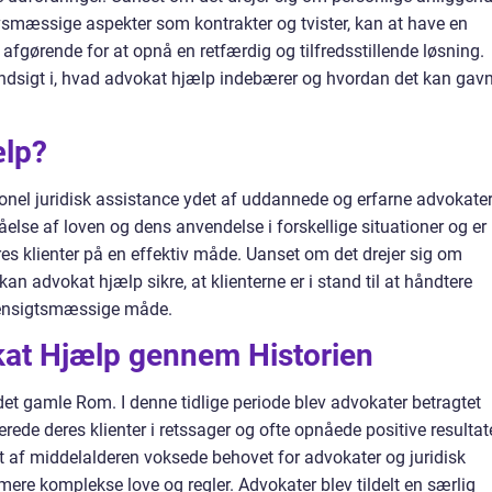
vsmæssige aspekter som kontrakter og tvister, kan at have en
 afgørende for at opnå en retfærdig og tilfredsstillende løsning.
indsigt i, hvad advokat hjælp indebærer og hvordan det kan gav
ælp?
nel juridisk assistance ydet af uddannede og erfarne advokater
else af loven og dens anvendelse i forskellige situationer og er 
res klienter på en effektiv måde. Uanset om det drejer sig om
kan advokat hjælp sikre, at klienterne er i stand til at håndtere
 hensigtsmæssige måde.
kat Hjælp gennem Historien
det gamle Rom. I denne tidlige periode blev advokater betragtet
rede deres klienter i retssager og ofte opnåede positive resultat
t af middelalderen voksede behovet for advokater og juridisk
mere komplekse love og regler. Advokater blev tildelt en særlig