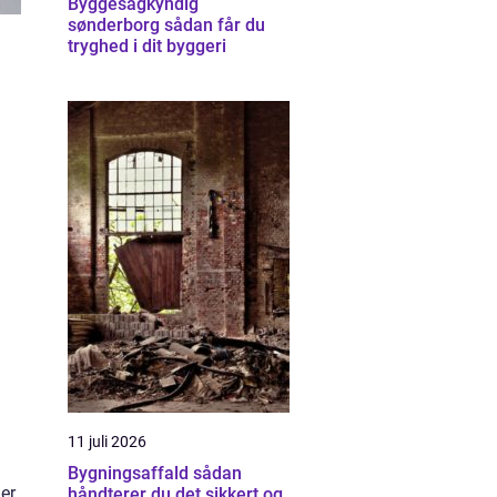
Byggesagkyndig
sønderborg sådan får du
tryghed i dit byggeri
11 juli 2026
Bygningsaffald sådan
er
håndterer du det sikkert og