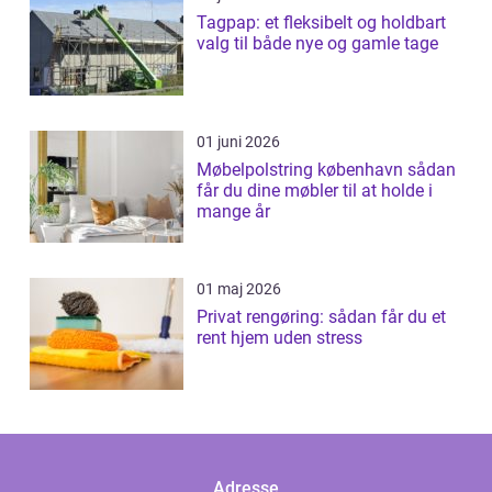
Tagpap: et fleksibelt og holdbart
valg til både nye og gamle tage
01 juni 2026
Møbelpolstring københavn sådan
får du dine møbler til at holde i
mange år
01 maj 2026
Privat rengøring: sådan får du et
rent hjem uden stress
Adresse