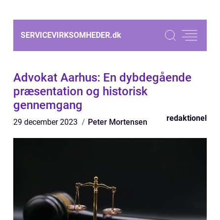
SERVICEVIRKSOMHEDER.
dk
Advokat Aarhus: En dybdegående
præsentation og historisk
gennemgang
redaktionel
29 december 2023
Peter Mortensen